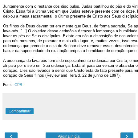
Juntamente com o restante dos discípulos, Judas partilhou do pão e do vi
Cristo. Essa foi a última vez em que Judas esteve presente com os doze. 
deixou a mesa sacramental, o último presente de Cristo aos Seus discípulos,
Os filhos de Deus devem ter em mente que Deus, de forma sagrada, Se ap
lava-pés. [...] O objetivo dessa cerimônia é trazer à lembrança a humildad
lavar os pés de Seus discípulos. Existe em nós a disposição de nos valori
para nós mesmos; de procurar o mais alto lugar; e, muitas vezes, isso res
ordenança que precede a ceia do Senhor deve remover esses desentendimen
baixar da superioridade da exaltação própria à humildade de coração que o le
A ordenança do lava-pés tem sido especialmente ordenada por Cristo, e nes
ali para pôr o selo em Sua ordenança. Está ali para convencer e abrandar o
coração. Eles são levados a sentir que Cristo está de fato presente para 
coração de Seus filhos (Review and Herald, 22 de junho de 1897).
Fonte:
CPB
Compartilhar
‹
›
Página inicial