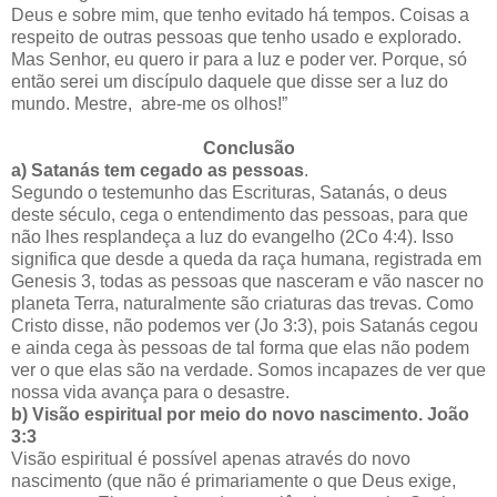
Deus e sobre mim, que tenho evitado há tempos. Coisas a
respeito de outras pessoas que tenho usado e explorado.
Mas Senhor, eu quero ir para a luz e poder ver. Porque, só
então serei um discípulo daquele que disse ser a luz do
mundo. Mestre, abre-me os olhos!”
Conclusão
a)
Satanás tem cegado as pessoas
.
Segundo o testemunho das Escrituras, Satanás, o deus
deste século, cega o entendimento das pessoas, para que
não lhes resplandeça a luz do evangelho (2Co 4:4). Isso
significa que desde a queda da raça humana, registrada em
Genesis 3, todas as pessoas que nasceram e vão nascer no
planeta Terra, naturalmente são criaturas das trevas. Como
Cristo disse, não podemos ver (Jo 3:3), pois Satanás cegou
e ainda cega às pessoas de tal forma que elas não podem
ver o que elas são na verdade. Somos incapazes de ver que
nossa vida avança para o desastre.
b)
Visão espiritual por meio do novo nascimento. João
3:3
Visão espiritual é possível apenas através do novo
nascimento (que não é primariamente o que Deus exige,