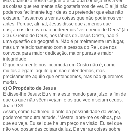
Mas quando a nossa cegueira é curada começamos a ver
as coisas que realmente não gostaríamos de ver. E aí já não
podemos facilmente fugir delas ou pretender que elas não
existam. Passamos a ver as coisas que não podíamos ver
antes. Porque, afi nal, Jesus disse que a menos que
nasçamos de novo não poderemos “ver o reino de Deus” (Jo
3:3). O reino de Deus, nos lábios de Jesus Cristo, não é
uma questão de geografi a. Não é primeiramente um lugar,
mas um relacionamento com a pessoa do Rei, que nos
convoca para maior dedicação, maior pureza e maior
integridade.
O que realmente nos incomoda em Cristo não é, como
muitos alegam, aquilo que não entendemos, mas
precisamente aquilo que entendemos, mas não queremos
mudar.
c)
O Propósito de Jesus
E disse-lhe Jesus: Eu vim a este mundo para juízo, a fim de
que os que não vêem vejam, e os que vêem sejam cegos.
João 9:39
Assim, como Bartimeu, diante da possibilidade da visão,
podemos ter outra atitude. “Mestre, abre-me os olhos, pra
que eu veja. Eu sei que há um preço na visão. Eu sei que
não vou gostar das coisas da luz. De ver as coisas sobre