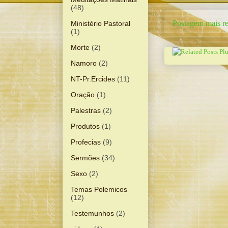
(48)
Postagem mais re
Ministério Pastoral
(1)
Morte
(2)
Namoro
(2)
NT-Pr.Ercides
(11)
Oração
(1)
Palestras
(2)
Produtos
(1)
Profecias
(9)
Sermões
(34)
Sexo
(2)
Temas Polemicos
(12)
Testemunhos
(2)