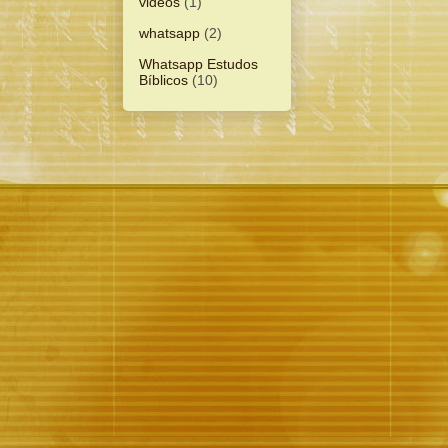
videos
(1)
whatsapp
(2)
Whatsapp Estudos
Bíblicos
(10)