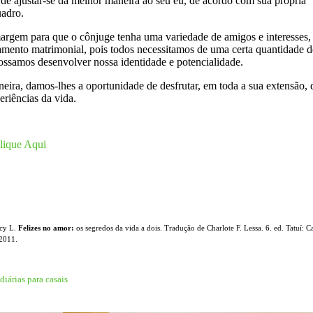
 de ajustar-se da melhor maneira ao seu eu, de acordo com sua própria
uadro.
argem para que o cônjuge tenha uma variedade de amigos e interesses,
amento matrimonial, pois todos necessitamos de uma certa quantidade d
ossamos desenvolver nossa identidade e potencialidade.
eira, damos-lhes a oportunidade de desfrutar, em toda a sua extensão, 
riências da vida.
lique Aqui
cy L.
Felizes no amor:
os segredos da vida a dois. Tradução de Charlote F. Lessa. 6. ed. Tatuí: C
 2011.
iárias para casais