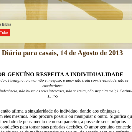
Diária para casais, 14 de Agosto de 2013
R GENUÍNO RESPEITA A INDIVIDUALIDADE
edor, é benigno; o amor não é invejoso; o amor não trata com leviandade, não se
ensoberbece.
ndecência, não busca os seus interesses, não se irrita, não suspeita mal;
1 Corínti
13:4-5
então afirma a singularidade do individuo, dando aos cônjuges a
em eles mesmos. Não procura possuir ou manipular o outro. Significa q
liberdade de pensamento de nosso parceiro, a posse de seus próprios
s condições para tomar suas próprias decisões. O amor genuíno concede