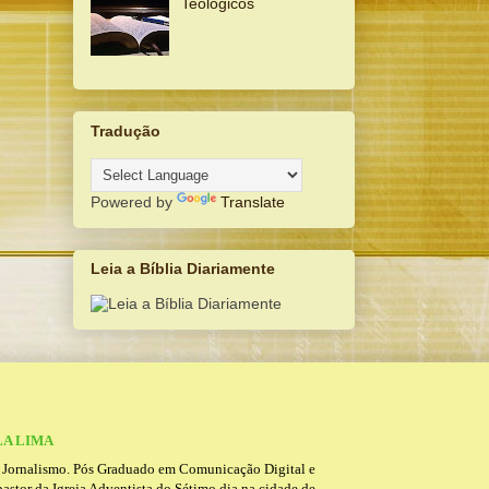
Teológicos
Tradução
Powered by
Translate
Leia a Bíblia Diariamente
LA LIMA
e Jornalismo. Pós Graduado em Comunicação Digital e
pastor da Igreja Adventista do Sétimo dia na cidade de