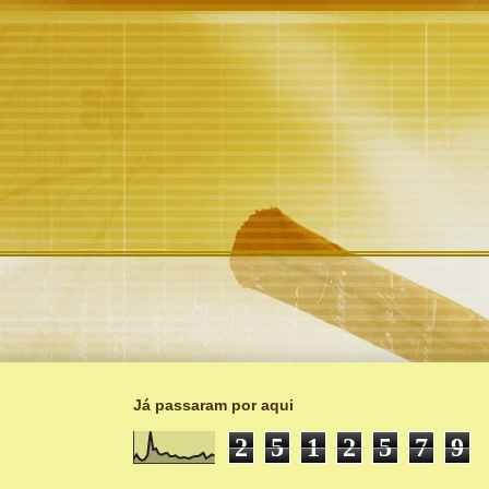
Já passaram por aqui
2
5
1
2
5
7
9