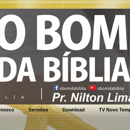
onosco
Sermões
Download
TV Novo Temp