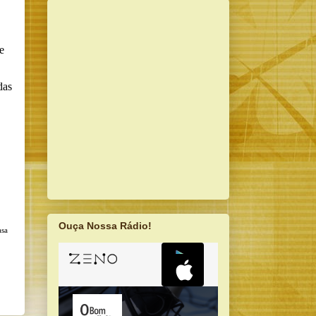
e
das
Ouça Nossa Rádio!
asa