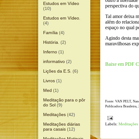
outro a liberdade
Estudos em Vídeo
perspectiva do q
(10)
Tal amor deixa m
Estudos em Vídeo.
além do relacion
(4)
espaço no qual p
Família
(4)
Agindo desta man
História.
(2)
maravilhosas expe
Inferno
(1)
informativo
(2)
Baixe em PDF C
Lições da E.S.
(6)
Livros
(1)
Med
(1)
Meditação para o pôr
Fonte: VAN PELT, Nan
do Sol
(9)
Publicadora Brasileira,
Meditações
(42)
Meditações diárias
Labels:
Meditações d
para casais
(12)
Meditações Matinais