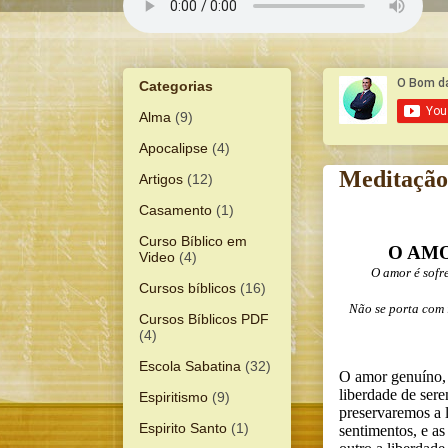
Categorias
Alma
(9)
Apocalipse
(4)
Meditação 
Artigos
(12)
Casamento
(1)
Curso Bíblico em
O AMO
Video
(4)
O amor é sofr
Cursos bíblicos
(16)
Não se porta com i
Cursos Bíblicos PDF
(4)
Escola Sabatina
(32)
O amor genuíno, 
liberdade de ser
Espiritismo
(9)
preservaremos a 
Espirito Santo
(1)
sentimentos, e a