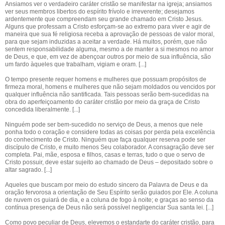
Ansiamos ver o verdadeiro caráter cristão se manifestar na igreja; ansiamos
ver seus membros libertos do espírito frívolo e irreverente; desejamos
ardentemente que compreendam seu grande chamado em Cristo Jesus.
Alguns que professam a Cristo esforçam-se ao extremo para viver e agir de
maneira que sua fé religiosa receba a aprovação de pessoas de valor moral,
para que sejam induzidas a aceitar a verdade. Há muitos, porém, que não
sentem responsabilidade alguma, mesmo a de manter a si mesmos no amor
de Deus, e que, em vez de abençoar outros por meio de sua influência, são
um fardo àqueles que trabalham, vigiam e oram. [...]
O tempo presente requer homens e mulheres que possuam propósitos de
firmeza moral, homens e mulheres que não sejam moldados ou vencidos por
qualquer influência não santificada. Tais pessoas serão bem-sucedidas na
obra do aperfeiçoamento do caráter cristão por meio da graça de Cristo
concedida liberalmente. [...]
Ninguém pode ser bem-sucedido no serviço de Deus, a menos que nele
ponha todo o coração e considere todas as coisas por perda pela excelência
do conhecimento de Cristo. Ninguém que faça qualquer reserva pode ser
discípulo de Cristo, e muito menos Seu colaborador. A consagração deve ser
completa. Pai, mãe, esposa e filhos, casas e terras, tudo o que o servo de
Cristo possuir, deve estar sujeito ao chamado de Deus – depositado sobre o
altar sagrado. [...]
Aqueles que buscam por meio do estudo sincero da Palavra de Deus e da
oração fervorosa a orientação de Seu Espírito serão guiados por Ele. A coluna
de nuvem os guiará de dia, e a coluna de fogo à noite; e graças ao senso da
contínua presença de Deus não será possível negligenciar Sua santa lei. [...]
Como povo peculiar de Deus, elevemos o estandarte do caráter cristão, para